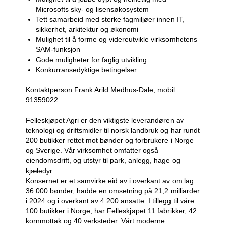
Microsofts sky- og lisensøkosystem
Tett samarbeid med sterke fagmiljøer innen IT,
sikkerhet, arkitektur og økonomi
Mulighet til å forme og videreutvikle virksomhetens
SAM-funksjon
Gode muligheter for faglig utvikling
Konkurransedyktige betingelser
Kontaktperson Frank Arild Medhus-Dale, mobil
91359022
Felleskjøpet Agri er den viktigste leverandøren av
teknologi og driftsmidler til norsk landbruk og har rundt
200 butikker rettet mot bønder og forbrukere i Norge
og Sverige. Vår virksomhet omfatter også
eiendomsdrift, og utstyr til park, anlegg, hage og
kjæledyr.
Konsernet er et samvirke eid av i overkant av om lag
36 000 bønder, hadde en omsetning på 21,2 milliarder
i 2024 og i overkant av 4 200 ansatte. I tillegg til våre
100 butikker i Norge, har Felleskjøpet 11 fabrikker, 42
kornmottak og 40 verksteder. Vårt moderne