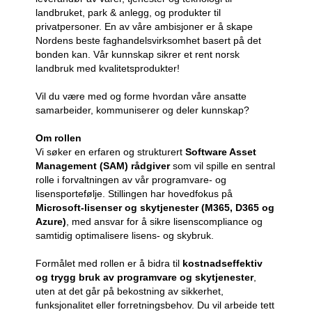
landbruket, park & anlegg, og produkter til
privatpersoner. En av våre ambisjoner er å skape
Nordens beste faghandelsvirksomhet basert på det
bonden kan. Vår kunnskap sikrer et rent norsk
landbruk med kvalitetsprodukter!
Vil du være med og forme hvordan våre ansatte
samarbeider, kommuniserer og deler kunnskap?
Om rollen
Vi søker en erfaren og strukturert
Software Asset
Management (SAM) rådgiver
som vil spille en sentral
rolle i forvaltningen av vår programvare- og
lisensportefølje. Stillingen har hovedfokus på
Microsoft-lisenser og skytjenester (M365, D365 og
Azure)
, med ansvar for å sikre lisenscompliance og
samtidig optimalisere lisens- og skybruk.
Formålet med rollen er å bidra til
kostnadseffektiv
og trygg bruk av programvare og skytjenester
,
uten at det går på bekostning av sikkerhet,
funksjonalitet eller forretningsbehov. Du vil arbeide tett