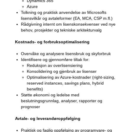
Dynamics 365
Azure
Tolkning og praktisk anvendelse av Microsofts
lisensvilkår og avtaleformer (EA, MCA, CSP m.fl.)
Rådgivning internt om lisenskonsekvenser ved nye
behov, prosjekter og tekniske arkitekturvalg
Kostnads- og forbruksoptimalisering
Overvåke og analysere lisensbruk og skyforbruk
Identifisere og gjennomføre tiltak for:
Reduksjon av overlisensiering
Konsolidering og gjenbruk av lisenser
Optimalisering av Azure-kostnader (right-sizing,
reserved instances, savings plans, hybrid
benefits)
Støtte økonomi og ledelse med
beslutningsgrunnlag, analyser, rapporter og
prognoser
Avtale- og leverandøroppfølging
Praktisk og faglig oppfølging av programvare- og