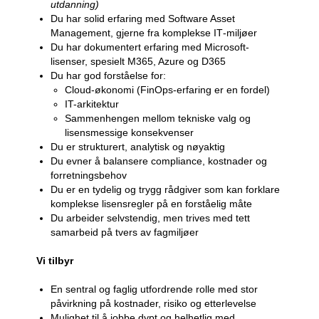
utdanning)
Du har solid erfaring med Software Asset
Management, gjerne fra komplekse IT‑miljøer
Du har dokumentert erfaring med Microsoft-
lisenser, spesielt M365, Azure og D365
Du har god forståelse for:
Cloud-økonomi (FinOps-erfaring er en fordel)
IT-arkitektur
Sammenhengen mellom tekniske valg og
lisensmessige konsekvenser
Du er strukturert, analytisk og nøyaktig
Du evner å balansere compliance, kostnader og
forretningsbehov
Du er en tydelig og trygg rådgiver som kan forklare
komplekse lisensregler på en forståelig måte
Du arbeider selvstendig, men trives med tett
samarbeid på tvers av fagmiljøer
Vi tilbyr
En sentral og faglig utfordrende rolle med stor
påvirkning på kostnader, risiko og etterlevelse
Mulighet til å jobbe dypt og helhetlig med