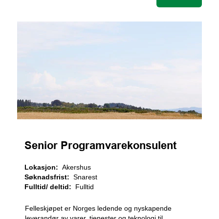
Senior Programvarekonsulent
Lokasjon:
Akershus
Søknadsfrist:
Snarest
Fulltid/ deltid:
Fulltid
Felleskjøpet er Norges ledende og nyskapende
leverandør av varer, tjenester og teknologi til