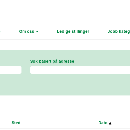
e
Om oss
Ledige stillinger
Jobb kateg
Søk basert på adresse
Sted
Dato