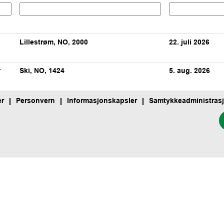
Lillestrøm, NO, 2000
22. juli 2026
?
r
Ski, NO, 1424
5. aug. 2026
er
Personvern
Informasjonskapsler
Samtykkeadministrasj
Å
p
n
e
s
i
e
t
n
y
t
t
f
a
n
e
a